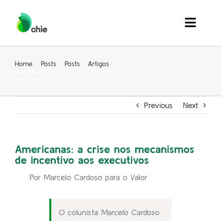
Skip
to
Toggle
content
Naviga
Quem Somos
Home
Posts
Posts
Artigos
Americanas: a crise nos mecanismos de incentivo aos
executivos
Soluções
Previous
Next
Inspiração
Eventos
Americanas: a crise nos mecanismos
de incentivo aos executivos
Contato
Por Marcelo Cardoso para o Valor
Search
for:
O colunista Marcelo Cardoso