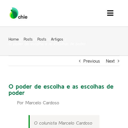
Skip
to
Toggle
content
Naviga
Quem Somos
Home
Posts
Posts
Artigos
O poder de escolha e as escolhas de poder
Soluções
Previous
Next
Inspiração
Eventos
O poder de escolha e as escolhas de
poder
Contato
Por Marcelo Cardoso
Search
for:
O colunista Marcelo Cardoso