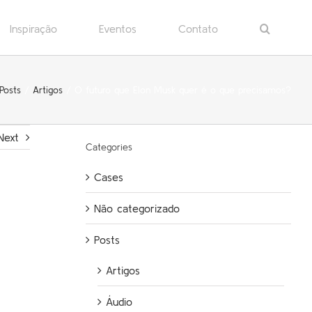
Inspiração
Eventos
Contato
Posts
Artigos
O futuro que Elon Musk quer é o que precisamos?
Next
Categories
Cases
Não categorizado
Posts
Artigos
Áudio