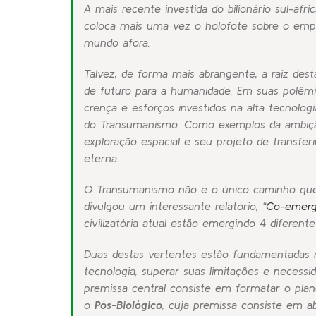
A mais recente investida do bilionário sul-afr
coloca mais uma vez o holofote sobre o emp
mundo afora.
Talvez, de forma mais abrangente, a raiz des
de futuro para a humanidade. Em suas polêmic
crença e esforços investidos na alta tecnol
do
Transumanismo
. Como exemplos da ambiçã
exploração espacial e seu projeto de transfe
eterna.
O Transumanismo não é o único caminho que 
divulgou um interessante relatório, “
Co-emerg
civilizatória atual estão emergindo 4 difere
Duas destas vertentes estão fundamentadas n
tecnologia, superar suas limitações e necessid
premissa central consiste em formatar o plane
o
Pós-Biológico
, cuja premissa consiste em a