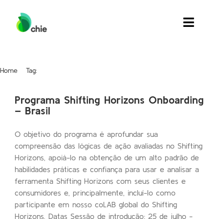
Skip
to
Toggle
content
Naviga
Quem Somos
Home
Tag:
desenvolvimento adulto
Soluções
Programa Shifting Horizons Onboarding
– Brasil
Inspiração
O objetivo do programa é aprofundar sua
Eventos
compreensão das lógicas de ação avaliadas no Shifting
Horizons, apoiá-lo na obtenção de um alto padrão de
Contato
habilidades práticas e confiança para usar e analisar a
ferramenta Shifting Horizons com seus clientes e
Search
consumidores e, principalmente, incluí-lo como
for:
participante em nosso coLAB global do Shifting
Horizons. Datas Sessão de introdução: 25 de julho -