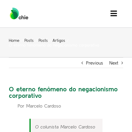
Skip
to
Toggle
content
Naviga
Quem Somos
Home
Posts
Posts
Artigos
O eterno fenômeno do negacionismo corporativo
Soluções
Previous
Next
Inspiração
Eventos
O eterno fenômeno do negacionismo
corporativo
Contato
Por Marcelo Cardoso
Search
for:
O colunista Marcelo Cardoso