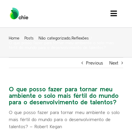
Skip
to
Toggle
content
Naviga
Quem Somos
Home
Posts
Não categorizado
Reflexões
O que posso fazer para tornar meu ambiente o solo mais
fértil do mundo para o desenvolvimento de talentos?
Soluções
Previous
Next
Inspiração
Eventos
O que posso fazer para tornar meu
ambiente o solo mais fértil do mundo
Contato
para o desenvolvimento de talentos?
O que posso fazer para tornar meu ambiente o solo
Search
mais fértil do mundo para o desenvolvimento de
for:
talentos? – Robert Kegan