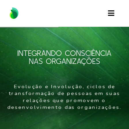
Skip
to
Toggle
content
Naviga
Quem Somos
Soluções
INTEGRANDO CONSCIÊNCIA
NAS ORGANIZAÇÕES
Inspiração
Eventos
Evolução e Involução, ciclos de
transformação de pessoas em suas
Contato
relações que promovem o
desenvolvimento das organizações.
Search
for: